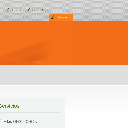
Glosario
Contacto
buscar
Servicios
A las ONG´s/OSC´s