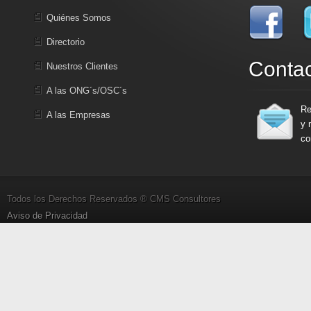
Quiénes Somos
Directorio
Conta
Nuestros Clientes
A las ONG´s/OSC´s
Re
A las Empresas
y 
co
Todos los Derechos Reservados ® CMS Consultores
Aviso de Privacidad