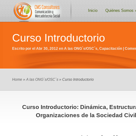
Inicio
Quiénes Somos
Curso Introductorio
Escrito por el Abr 30, 2012 en
A las ONG´s/OSC´s
,
Capacitación
|
Comen
Home
»
A las ONG´s/OSC´s
» Curso Introductorio
Curso Introductorio: Dinámica, Estructur
Organizaciones de la Sociedad Civi