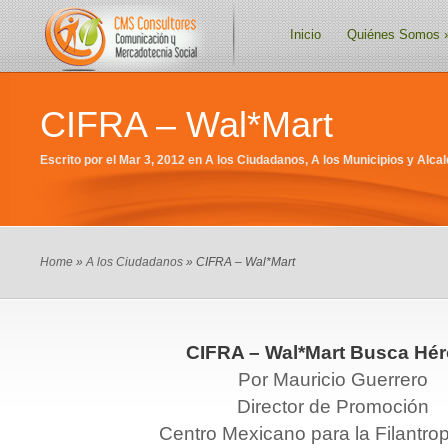
Inicio
Quiénes Somos
CIFRA – Wal*Mart
Escrito por el Mar 3, 2012 en
A los Ciudadanos
,
A los Municipios y Alcal
Home
»
A los Ciudadanos
» CIFRA – Wal*Mart
CIFRA – Wal*Mart Busca Hé
Por Mauricio Guerrero
Director de Promoción
Centro Mexicano para la Filantrop