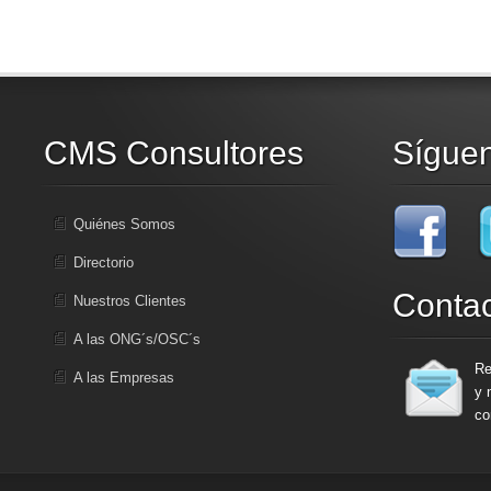
CMS Consultores
Sígue
Quiénes Somos
Directorio
Conta
Nuestros Clientes
A las ONG´s/OSC´s
Re
A las Empresas
y 
co