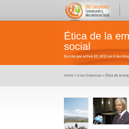
Ética de la e
social
Escrito por el Feb 20, 2012 en
A las Em
Home
»
A las Empresas
» Ética de la em