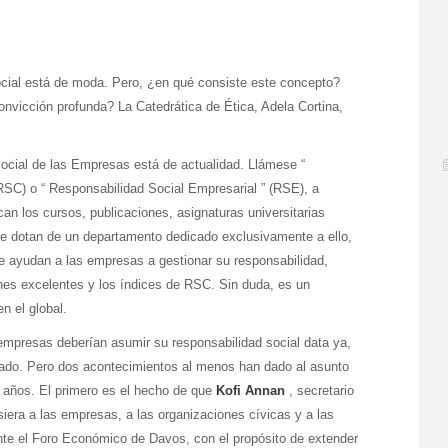
social está de moda. Pero, ¿en qué consiste este concepto?
nvicción profunda? La Catedrática de Ética, Adela Cortina,
Social de las Empresas está de actualidad. Llámese “
RSC) o “ Responsabilidad Social Empresarial ” (RSE), a
ican los cursos, publicaciones, asignaturas universitarias
e dotan de un departamento dedicado exclusivamente a ello,
e ayudan a las empresas a gestionar su responsabilidad,
es excelentes y los índices de RSC. Sin duda, es un
n el global.
 empresas deberían asumir su responsabilidad social data ya,
sado. Pero dos acontecimientos al menos han dado al asunto
s años. El primero es el hecho de que
Kofi Annan
, secretario
iera a las empresas, a las organizaciones cívicas y a las
nte el Foro Económico de Davos, con el propósito de extender