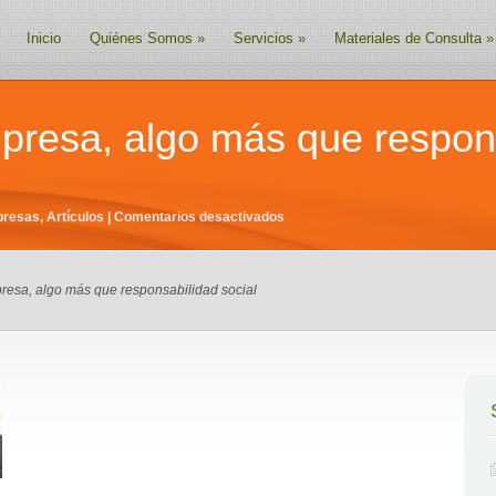
Inicio
Quiénes Somos
»
Servicios
»
Materiales de Consulta
»
mpresa, algo más que respon
en
presas
,
Artículos
|
Comentarios desactivados
Ética
de
presa, algo más que responsabilidad social
la
empresa,
algo
más
que
responsabilidad
social