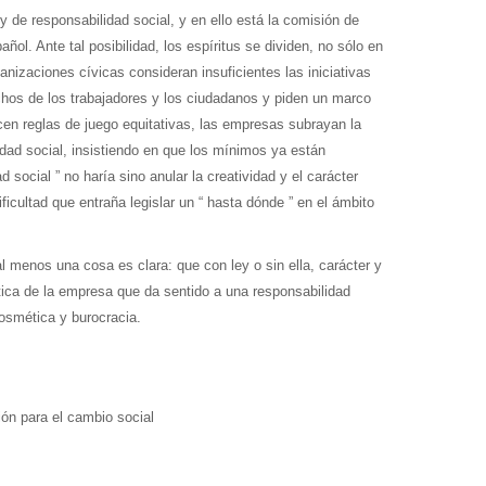
y de responsabilidad social, y en ello está la comisión de
ol. Ante tal posibilidad, los espíritus se dividen, no sólo en
anizaciones cívicas consideran insuficientes las iniciativas
chos de los trabajadores y los ciudadanos y piden un marco
n reglas de juego equitativas, las empresas subrayan la
idad social, insistiendo en que los mínimos ya están
d social ” no haría sino anular la creatividad y el carácter
icultad que entraña legislar un “ hasta dónde ” en el ámbito
l menos una cosa es clara: que con ley o sin ella, carácter y
tica de la empresa que da sentido a una responsabilidad
cosmética y burocracia.
ón para el cambio social