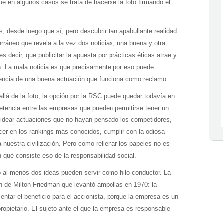
e en algunos casos se trata de hacerse la foto firmando el
 desde luego que sí, pero descubrir tan apabullante realidad
erráneo que revela a la vez dos noticias, una buena y otra
s decir, que publicitar la apuesta por prácticas éticas atrae y
n. La mala noticia es que precisamente por eso puede
iencia de una buena actuación que funciona como reclamo.
lá de la foto, la opción por la RSC puede quedar todavía en
etencia entre las empresas que pueden permitirse tener un
idear actuaciones que no hayan pensado los competidores,
cer en los rankings más conocidos, cumplir con la odiosa
 nuestra civilización. Pero como rellenar los papeles no es
en qué consiste eso de la responsabilidad social.
o al menos dos ideas pueden servir como hilo conductor. La
n de Milton Friedman que levantó ampollas en 1970: la
entar el beneficio para el accionista, porque la empresa es un
propietario. El sujeto ante el que la empresa es responsable