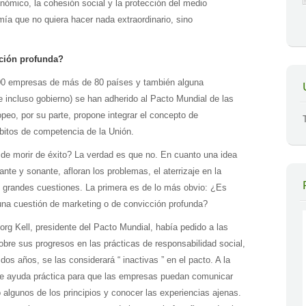
nómico, la cohesión social y la protección del medio
ía que no quiera hacer nada extraordinario, sino
ción profunda?
00 empresas de más de 80 países y también alguna
e incluso gobierno) se han adherido al Pacto Mundial de las
eo, por su parte, propone integrar el concepto de
bitos de competencia de la Unión.
 de morir de éxito? La verdad es que no. En cuanto una idea
nte y sonante, afloran los problemas, el aterrizaje en la
s grandes cuestiones. La primera es de lo más obvio: ¿Es
 una cuestión de marketing o de convicción profunda?
g Kell, presidente del Pacto Mundial, había pedido a las
bre sus progresos en las prácticas de responsabilidad social,
os años, se las considerará “ inactivas ” en el pacto. A la
a de ayuda práctica para que las empresas puedan comunicar
 algunos de los principios y conocer las experiencias ajenas.