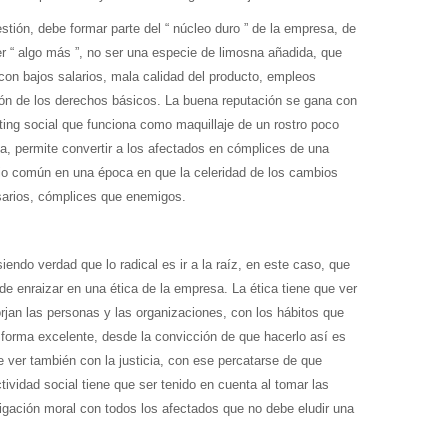
tión, debe formar parte del “ núcleo duro ” de la empresa, de
er “ algo más ”, no ser una especie de limosna añadida, que
con bajos salarios, mala calidad del producto, empleos
ción de los derechos básicos. La buena reputación se gana con
ing social que funciona como maquillaje de un rostro poco
, permite convertir a los afectados en cómplices de una
cio común en una época en que la celeridad de los cambios
arios, cómplices que enemigos.
endo verdad que lo radical es ir a la raíz, en este caso, que
 de enraizar en una ética de la empresa. La ética tiene que ver
orjan las personas y las organizaciones, con los hábitos que
 forma excelente, desde la convicción de que hacerlo así es
e ver también con la justicia, con ese percatarse de que
ividad social tiene que ser tenido en cuenta al tomar las
igación moral con todos los afectados que no debe eludir una