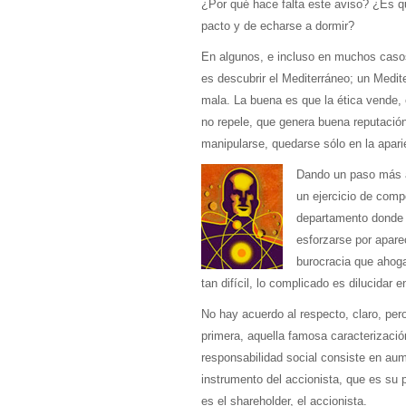
¿Por qué hace falta este aviso? ¿Es qu
pacto y de echarse a dormir?
En algunos, e incluso en muchos casos,
es descubrir el Mediterráneo; un Medit
mala. La buena es que la ética vende, e
no repele, que genera buena reputació
manipularse, quedarse sólo en la apar
Dando un paso más al
un ejercicio de comp
departamento donde 
esforzarse por apare
burocracia que ahoga
tan difícil, lo complicado es dilucidar 
No hay acuerdo al respecto, claro, per
primera, aquella famosa caracterizació
responsabilidad social consiste en aum
instrumento del accionista, que es su 
es el shareholder, el accionista.