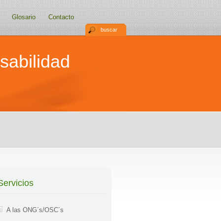
Glosario
Contacto
buscar
sabilidad
Servicios
A las ONG´s/OSC´s