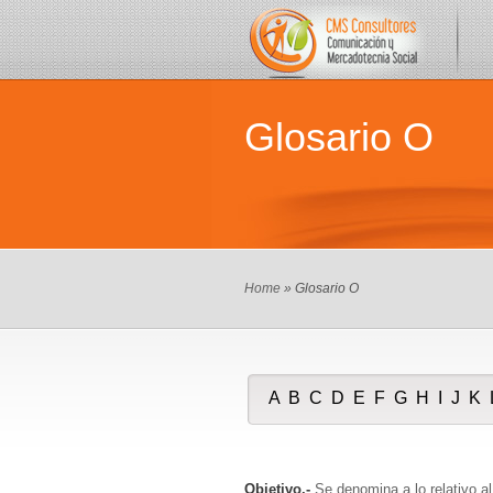
Glosario O
Home
» Glosario O
A
B
C
D
E
F
G
H
I
J
K
Objetivo.-
Se denomina a lo relativo al 