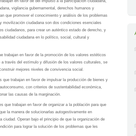
abajan en favor de del impulso a la participación ciudadana,
udadana, vigilancia gubernamental, derechos humanos y
an que promover el conocimiento y análisis de los problemas
n y movilización ciudadana son dos condiciones esenciales
eses ciudadanos, para crear un auténtico estado de derecho, y
abilidad ciudadana en lo político, social, cultural y
 trabajan en favor de la promoción de los valores estéticos
 a través del estímulo y difusión de los valores culturales, se
onstruir mejores niveles de convivencia social.
 que trabajan en favor de impulsar la producción de bienes y
l autoconsumo, con criterios de sustentabilidad económica,
ionar las causas de la marginación.
s que trabajan en favor de organizar a la población para que
que la manera de solucionarlas autogestivamente en
 ciudad. Operan bajo el principio de que la organización de
dición para lograr la solución de los problemas que les