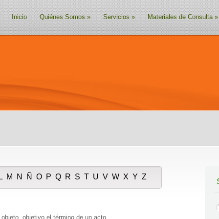
Inicio
Quiénes Somos
»
Servicios
»
Materiales de Consulta
»
L
M
N
Ñ
O
P
Q
R
S
T
U
V
W
X
Y
Z
objeto, objetivo el término de un acto.