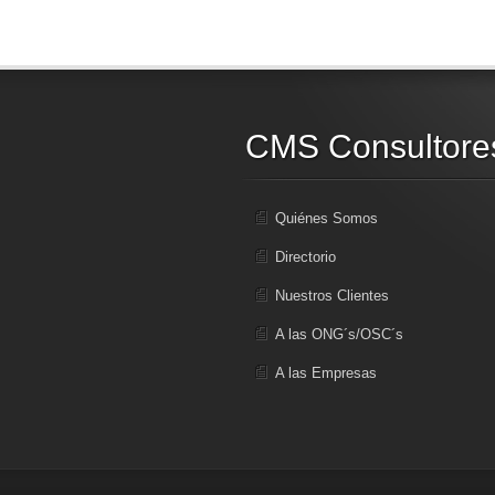
CMS Consultore
Quiénes Somos
Directorio
Nuestros Clientes
A las ONG´s/OSC´s
A las Empresas