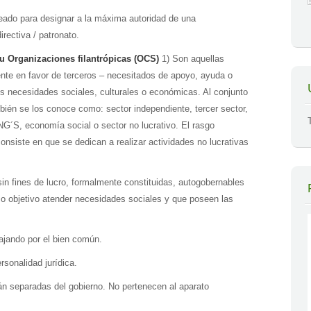
ado para designar a la máxima autoridad de una
irectiva / patronato.
 u Organizaciones filantrópicas (OCS)
1) Son aquellas
ente en favor de terceros – necesitados de apoyo, ayuda o
sus necesidades sociales, culturales o económicas. Al conjunto
mbién se los conoce como: sector independiente, tercer sector,
ONG´S, economía social o sector no lucrativo. El rasgo
nsiste en que se dedican a realizar actividades no lucrativas
sin fines de lucro, formalmente constituidas, autogobernables
mo objetivo atender necesidades sociales y que poseen las
ajando por el bien común.
rsonalidad jurídica.
án separadas del gobierno. No pertenecen al aparato