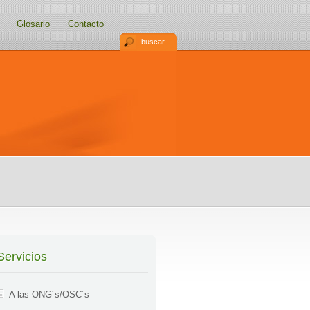
Glosario
Contacto
buscar
Servicios
A las ONG´s/OSC´s