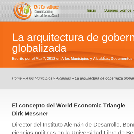
Inicio
Quiénes Somos
La arquitectura de gober
globalizada
Escrito por el Mar 7, 2012 en
A los Municipios y Alcaldías
,
Documentos
Home
»
A los Municipios y Alcaldías
» La arquitectura de gobernaza globa
El concepto del World Economic Triangle
Dirk Messner
Director del Instituto Alemán de Desarrollo, Bon
ciencias políticas en la Universidad Libre de B