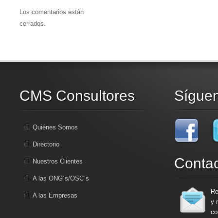
Los comentarios están
cerrados.
CMS Consultores
Sígue
Quiénes Somos
Directorio
Conta
Nuestros Clientes
A las ONG´s/OSC´s
Re
A las Empresas
y 
co