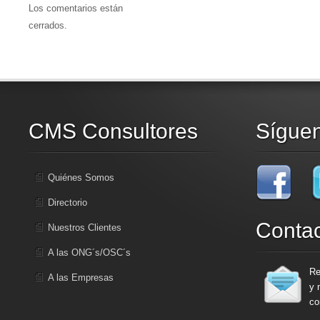
Los comentarios están
cerrados.
CMS Consultores
Sígue
Quiénes Somos
Directorio
Conta
Nuestros Clientes
A las ONG´s/OSC´s
Re
A las Empresas
y 
co