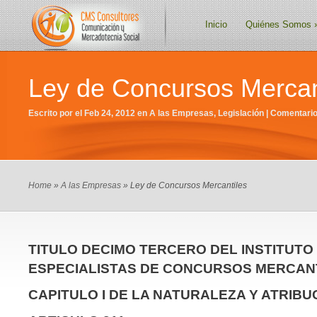
Inicio
Quiénes Somos
Ley de Concursos Mercan
Escrito por el Feb 24, 2012 en
A las Empresas
,
Legislación
|
Comentario
Home
»
A las Empresas
» Ley de Concursos Mercantiles
TITULO DECIMO TERCERO DEL INSTITUTO
ESPECIALISTAS DE CONCURSOS MERCAN
CAPITULO I DE LA NATURALEZA Y ATRIBU