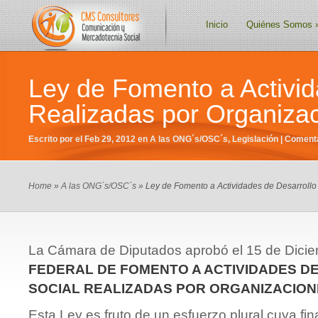
Inicio
Quiénes Somos
Ley de Fomento a Activid
Realizadas por Organizac
Escrito por el Feb 29, 2012 en
A las ONG´s/OSC´s
,
Legislación
|
Comenta
Home
»
A las ONG´s/OSC´s
» Ley de Fomento a Actividades de Desarrollo 
La Cámara de Diputados aprobó el 15 de Dici
FEDERAL DE FOMENTO A ACTIVIDADES D
SOCIAL REALIZADAS POR ORGANIZACIONE
Esta Ley es fruto de un esfuerzo plural cuya fin