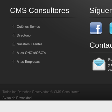
CMS Consultores
Sígue
Quiénes Somos
Directorio
Conta
Nuestros Clientes
A las ONG´s/OSC´s
Re
A las Empresas
y 
co
Todos los Derechos Reservados ® CMS Consultores
Aviso de Privacidad