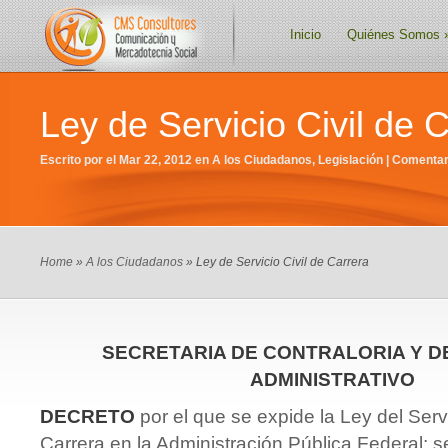
Inicio
Quiénes Somos
Ley de Servicio Civil de 
Escrito por el Mar 22, 2012 en
A los Ciudadanos
,
Legislación
|
Comentar
Home
»
A los Ciudadanos
» Ley de Servicio Civil de Carrera
SECRETARIA DE CONTRALORIA Y 
ADMINISTRATIVO
DECRETO
por el que se expide la Ley del Serv
Carrera en la Administración Pública Federal; s