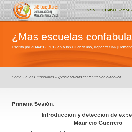
Inicio
Quiénes Somos
¿Mas escuelas confabulac
Escrito por el Mar 12, 2012 en
A los Ciudadanos
,
Capacitación
|
Comenta
Home
»
A los Ciudadanos
» ¿Mas escuelas confabulacion diabolica?
Primera Sesión.
Introducción y detección de expe
Mauricio Guerrero