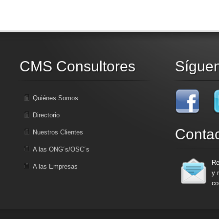
CMS Consultores
Sígue
Quiénes Somos
Directorio
Conta
Nuestros Clientes
A las ONG´s/OSC´s
Re
A las Empresas
y 
co