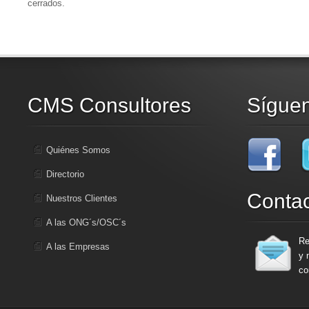
cerrados.
CMS Consultores
Sígue
Quiénes Somos
Directorio
Conta
Nuestros Clientes
A las ONG´s/OSC´s
Re
A las Empresas
y 
co