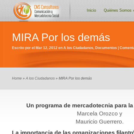
Inicio
Quiénes Somos
MIRA Por los demás
Escrito por el Mar 12, 2012 en
A los Ciudadanos
,
Documentos
|
Comenta
Home
»
A los Ciudadanos
» MIRA Por los demás
Un programa de mercadotecnia para la 
Marcela Orozco y
Mauricio Guerrero.
La importancia de las organizaciones filant