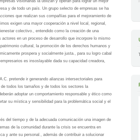
presas visionarias la utilizan y operan para lograr un mejor
esa y de todo un país. Un grupo selecto de empresas se ha
cciones que realizan sus compañías para el mejoramiento de
imos exigen una mayor cooperación a nivel local, regional,
 bienestar colectivo., entendido como la creación de una
s actores en un proceso de desarrollo que incorpore lo mismo
 patrimonio cultural, la promoción de los derechos humanos y
micamente prospera y socialmente justa., para su logro cabal
s empresarios es insoslayable dada su capacidad creadora,
A.C. pretende ir generando alianzas intersectoriales para
de todos los tamaños y de todos los sectores la
 deberán adoptar un comportamiento responsable y ético como
rtar su mística y sensibilidad para la problemática social y el
avés del tiempo y de la adecuada comunicación una imagen de
emas de la comunidad durante la crisis se encuentra en
ica y ante su personal., además de contribuir a solucionar