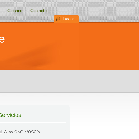
Glosario
Contacto
buscar
e
Servicios
A las ONG´s/OSC´s