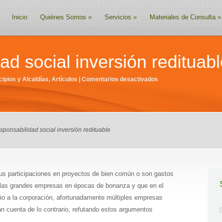
Inicio
Quiénes Somos
»
Servicios
»
Materiales de Consulta
»
d social inversión redituabl
en
cipios y Alcaldías
,
Artículos
|
Comentarios desactivados
Responsabilidad
social
inversión
redituable
ponsabilidad social inversión redituable
s participaciones en proyectos de bien común o son gastos
e las grandes empresas en épocas de bonanza y que en el
cio a la corporación, afortunadamente múltiples empresas
n cuenta de lo contrario, refutando estos argumentos