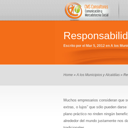
Responsabilida
Escrito por el Mar 5, 2012 en
A los Muni
Home
»
A los Municipios y Alcaldías
» Res
Muchos empresarios consideran que su
extras, o lujos” que sólo pueden dars
plano práctico no rinden ningún benefi
alrededor del mundo justamente nos da
tradicionales.