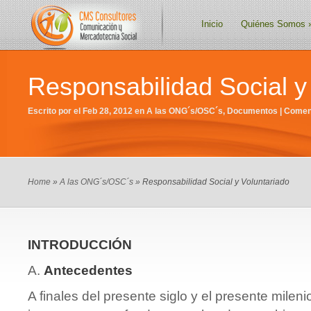
Inicio
Quiénes Somos
Responsabilidad Social y
Escrito por el Feb 28, 2012 en
A las ONG´s/OSC´s
,
Documentos
|
Coment
Home
»
A las ONG´s/OSC´s
» Responsabilidad Social y Voluntariado
INTRODUCCIÓN
A.
Antecedentes
A finales del presente siglo y el presente mile