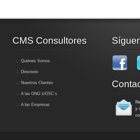
CMS Consultores
Sígue
Quiénes Somos
Directorio
Conta
Nuestros Clientes
A las ONG´s/OSC´s
Re
A las Empresas
y 
co