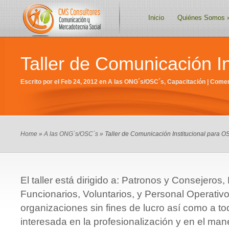
Inicio
Quiénes Somos
Taller de Comunicación I
Escrito por el Feb 24, 2012 en
A las ONG´s/OSC´s
,
Capacitación
|
Comen
Home
»
A las ONG´s/OSC´s
» Taller de Comunicación Institucional para O
El taller está dirigido a: Patronos y Consejeros, 
Funcionarios, Voluntarios, y Personal Operativo
organizaciones sin fines de lucro así como a t
interesada en la profesionalización y en el man